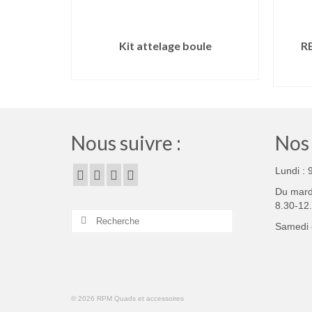
Kit attelage boule
R
LIRE LA SUITE
Nous suivre :
Nos 
Lundi : 
Du mardi
8.30-12
Rechercher :
Samedi 
© 2026 RPM Quads et accessoires