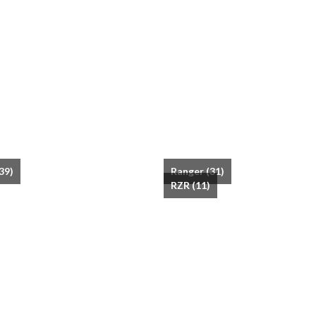
39)
Ranger
(31)
RZR
(11)