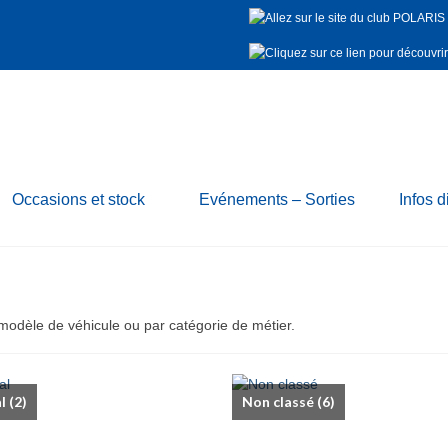
Occasions et stock
Evénements – Sorties
Infos d
odèle de véhicule ou par catégorie de métier.
al
(2)
Non classé
(6)