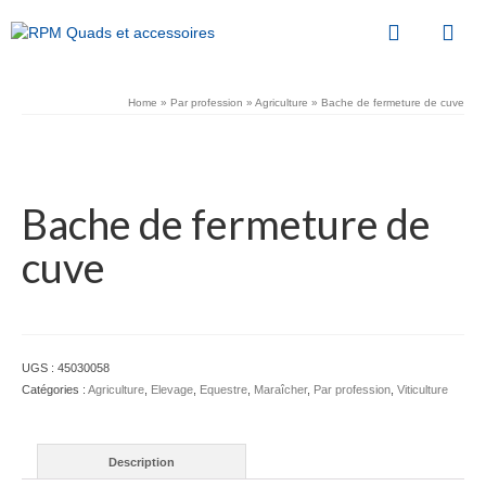
Home
»
Par profession
»
Agriculture
»
Bache de fermeture de cuve
Bache de fermeture de
cuve
UGS :
45030058
Catégories :
Agriculture
,
Elevage
,
Equestre
,
Maraîcher
,
Par profession
,
Viticulture
Description