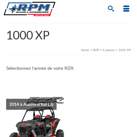
1000 XP
Home
»
RZR
»
4 places
»
1000 XP
Sélectionnez l’année de votre RZR:
2014 à Aujourd'hui
(3)