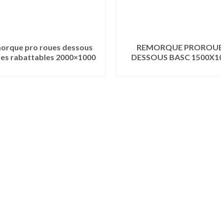
orque pro roues dessous
REMORQUE PROROU
lles rabattables 2000×1000
DESSOUS BASC 1500X1
LIRE LA SUITE
LIRE LA SUITE