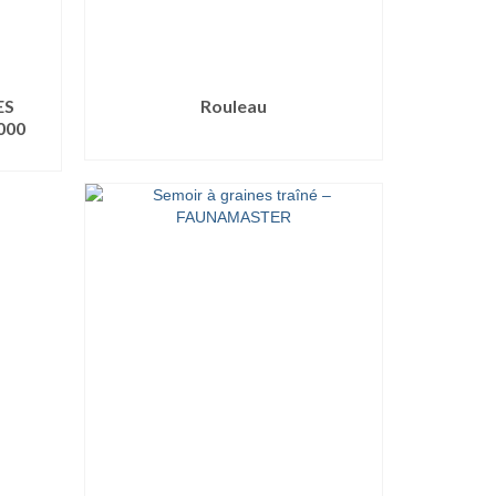
ES
Rouleau
000
LIRE LA SUITE