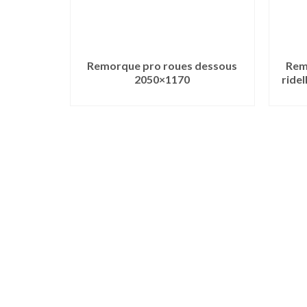
Remorque pro roues dessous
Rem
2050×1170
ride
LIRE LA SUITE